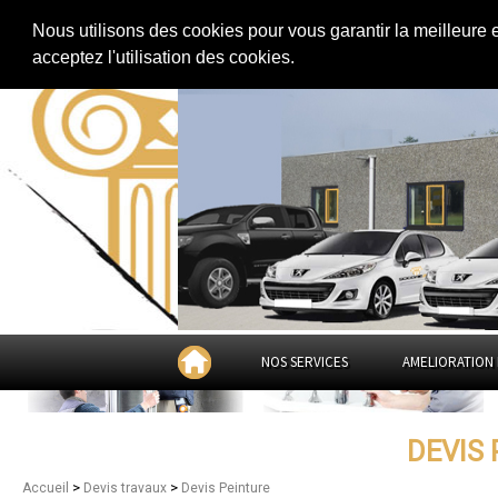
Extension de maison
|
Rénovation de maison
|
Aménagement des combles
Nous utilisons des cookies pour vous garantir la meilleure 
Devis Peinture dans
le 
acceptez l'utilisation des cookies.
NOS SERVICES
AMELIORATION 
DEVIS
>
>
Accueil
Devis travaux
Devis Peinture