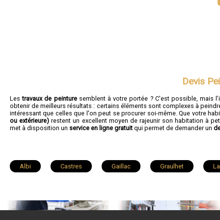
Devis Pei
Les
travaux de peinture
semblent à votre portée ? C'est possible, mais l’
obtenir de meilleurs résultats : certains éléments sont complexes à peindre 
intéressant que celles que l'on peut se procurer soi-même. Que votre habi
ou extérieure)
restent un excellent moyen de rajeunir son habitation à pet
met à disposition un
service en ligne gratuit
qui permet de demander un
de
Albi
Castres
Gaillac
Graulhet
La
Rabastens
Lisle-sur-Tarn
Lescure-d'Albigeois
Pont-de-Larn
Aiguefonde
Lacaune
Sorèz