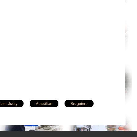
aint-Juéry
Aussillon
Bruguière
Marssac-sur-Tarn
Puygouzon
Soual
Cagnac-les-Mines
Roquecourbe