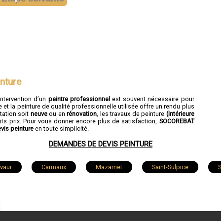
nture
intervention d’un
peintre professionnel
est souvent nécessaire pour
et la peinture de qualité professionnelle utilisée offre un rendu plus
tation soit
neuve
ou en
rénovation
, les travaux de peinture
(intérieure
its prix. Pour vous donner encore plus de satisfaction,
SOCOREBAT
vis peinture
en toute simplicité.
DEMANDES DE DEVIS PEINTURE
vaur
Carmaux
Mazamet
Saint-Sulpice
S
Saïx
Réalmont
Blaye-les-Mines
Puylaurens
e
Arthès
Payrin-Augmontel
Coufouleux