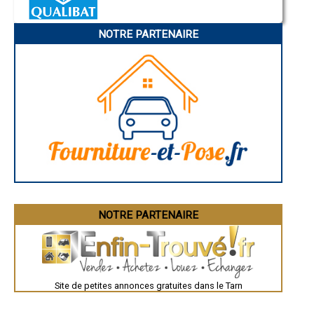
Annonay
- Entreprise de Maîtrise d'Oeuvre à Rivières
Charleville-Mézières
- Entreprise de Maîtrise d'Oeuvre à Saint-Gauzens
Pamiers
NOTRE PARTENAIRE
Troyes
- Entreprise de Maîtrise d'Oeuvre à Noailhac
Narbonne
- Entreprise de Maîtrise d'Oeuvre à Saint-Lieux-lès-Lavaur
Rodez
- Entreprise de Maîtrise d'Oeuvre à Castelnau-de-Brassac
Marseille
- Entreprise de Maîtrise d'Oeuvre à Murat-sur-Vèbre
Caen
- Entreprise de Maîtrise d'Oeuvre à Técou
Aurillac
Angoulême
- Entreprise de Maîtrise d'Oeuvre à Guitalens-L'Albarède
La Rochelle
- Entreprise de Maîtrise d'Oeuvre à Sainte-Gemme
Bourges
- Entreprise de Maîtrise d'Oeuvre à Saliès
Brive-la-Gaillarde
- Entreprise de Maîtrise d'Oeuvre à Cambounet-sur-le-Sor
Dijon
- Entreprise de Maîtrise d'Oeuvre à Le Bez
Saint-Brieuc
Guéret
- Entreprise de Maîtrise d'Oeuvre à Parisot
Périgueux
- Entreprise de Maîtrise d'Oeuvre à Saint-Germain-des-Prés
Besançon
- Entreprise de Maîtrise d'Oeuvre à Fiac
Valence
- Entreprise de Maîtrise d'Oeuvre à Vabre
Évreux
- Entreprise de Maîtrise d'Oeuvre à Valdurenque
Chartres
NOTRE PARTENAIRE
Brest
- Entreprise de Maîtrise d'Oeuvre à Naves
Nîmes
- Entreprise de Maîtrise d'Oeuvre à Busque
Toulouse
- Entreprise de Maîtrise d'Oeuvre à Lempaut
Auch
- Entreprise de Maîtrise d'Oeuvre à Labessière-Candeil
Bordeaux
- Entreprise de Maîtrise d'Oeuvre à Vénès
Montpellier
Site de petites annonces gratuites dans le Tarn
Rennes
- Entreprise de Maîtrise d'Oeuvre à Dénat
Châteauroux
- Entreprise de Maîtrise d'Oeuvre à Rosières
Tours
- Entreprise de Maîtrise d'Oeuvre à Carlus