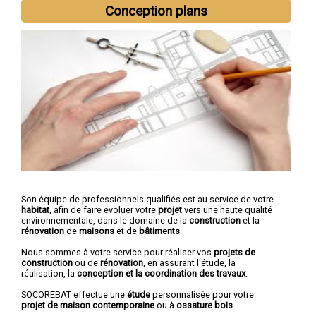
Nous intervenons aussi dans les villes suivantes :
Albi
,
Castres
,
Conception plans
Gaillac
,
Graulhet
,
Carmaux
,
Mazamet
,
Lavaur
,
Saint-Sulpice
,
Saint-Juéry
,
Aussillon
Son équipe de professionnels qualifiés est au service de votre
habitat
, afin de faire évoluer votre
projet
vers une haute qualité
environnementale, dans le domaine de la
construction
et la
rénovation
de
maisons
et de
bâtiments
.
Nous sommes à votre service pour réaliser vos
projets de
construction
ou de
rénovation
, en assurant l'étude, la
réalisation, la
conception et la coordination des travaux
.
SOCOREBAT effectue une
étude
personnalisée pour votre
projet de maison contemporaine
ou à
ossature bois
.