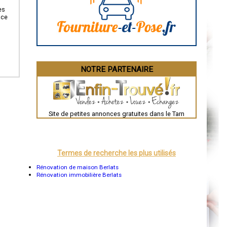
Angoulême
La Rochelle
es
Bourges
ace
Brive-la-Gaillarde
Dijon
Saint-Brieuc
Guéret
Périgueux
Besançon
NOTRE PARTENAIRE
Valence
Évreux
Chartres
Brest
Nîmes
Toulouse
Site de petites annonces gratuites dans le Tarn
Auch
Bordeaux
Montpellier
Rennes
Châteauroux
Termes de recherche les plus utilisés
Tours
Grenoble
Rénovation de maison Berlats
Dole
Rénovation immobilière Berlats
Mont-de-Marsan
Blois
Saint-Étienne
Le Puy-en-Velay
Nantes
Orléans
Cahors