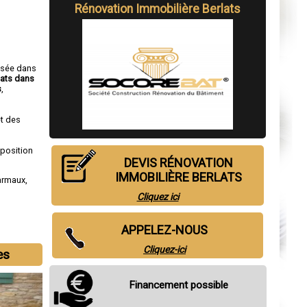
Rénovation Immobilière Berlats
isée dans
lats dans
s
,
t des
sposition
DEVIS RÉNOVATION
IMMOBILIÈRE BERLATS
armaux
,
Cliquez ici
APPELEZ-NOUS
Cliquez-ici
es
Financement possible