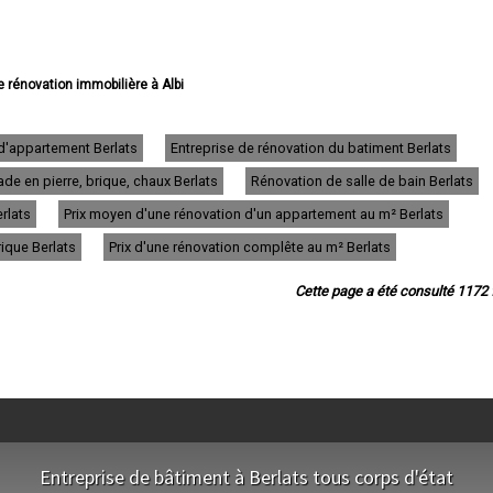
de rénovation immobilière à Albi
 rénovation immobilière à Castres
 rénovation immobilière à Gaillac
rénovation immobilière à Graulhet
 d'appartement Berlats
Entreprise de rénovation du batiment Berlats
 rénovation immobilière à Lavaur
de en pierre, brique, chaux Berlats
Rénovation de salle de bain Berlats
 rénovation immobilière à Carmaux
 rénovation immobilière à Mazamet
rlats
Prix moyen d'une rénovation d'un appartement au m² Berlats
novation immobilière à Saint-Sulpice
énovation immobilière à Saint-Juéry
rique Berlats
Prix d'une rénovation complête au m² Berlats
rénovation immobilière à Aussillon
rénovation immobilière à Bruguière
Cette page a été consulté 1172 f
rénovation immobilière à Rabastens
novation immobilière à Lisle-sur-Tarn
ation immobilière à Lescure-d'Albigeois
e rénovation immobilière à Saïx
rénovation immobilière à Réalmont
ovation immobilière à Blaye-les-Mines
énovation immobilière à Puylaurens
vation immobilière à Marssac-sur-Tarn
rénovation immobilière à Puygouzon
Entreprise de bâtiment à Berlats tous corps d'état
novation immobilière à Pont-de-Larn