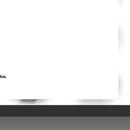
Agen
Mende
Angers
Cherbourg-Octeville
Reims
Saint-Dizier
Laval
Nancy
Verdun
Lorient
Metz
Nevers
Lille
Beauvais
Alençon
Calais
Clermont-Ferrand
Pau
ois.
Tarbes
Perpignan
Strasbourg
Mulhouse
Lyon
Vesoul
Chalon-sur-Saône
Le Mans
Chambéry
Annecy
Paris
Le Havre