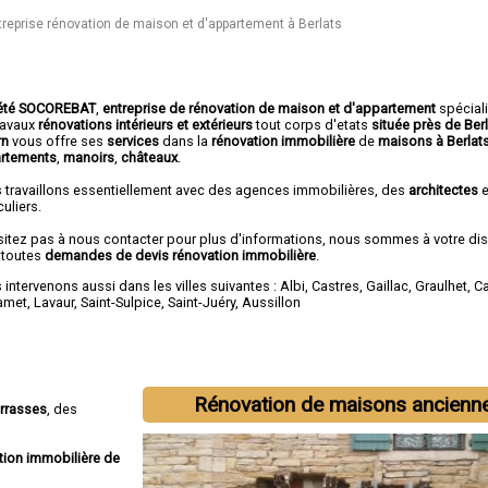
treprise rénovation de maison et d'appartement à Berlats
été SOCOREBAT
,
entreprise de rénovation de maison et d'appartement
spécial
travaux
rénovations intérieurs et extérieurs
tout corps d'etats
située près de Ber
rn
vous offre ses
services
dans la
rénovation immobilière
de
maisons à Berlat
rtements
,
manoirs
,
châteaux
.
 travaillons essentiellement avec des agences immobilières, des
architectes
e
culiers.
sitez pas à nous contacter pour plus d'informations, nous sommes à votre di
 toutes
demandes de devis rénovation immobilière
.
intervenons aussi dans les villes suivantes :
Albi
,
Castres
,
Gaillac
,
Graulhet
,
C
amet
,
Lavaur
,
Saint-Sulpice
,
Saint-Juéry
,
Aussillon
Rénovation de maisons ancienn
errasses
, des
tion immobilière de