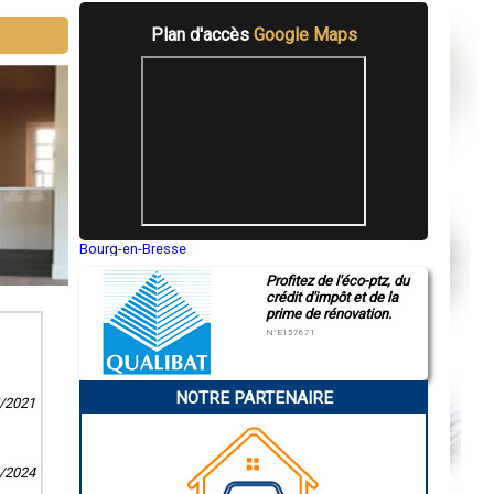
Plan d'accès
Google Maps
Bourg-en-Bresse
Saint-Quentin
Profitez de l'éco-ptz, du
Montluçon
crédit d'impôt et de la
Manosque
prime de rénovation.
Gap
Nice
N°E157671
Annonay
Charleville-Mézières
Pamiers
NOTRE PARTENAIRE
Troyes
3/2021
Narbonne
Rodez
Marseille
Caen
1/2024
Aurillac