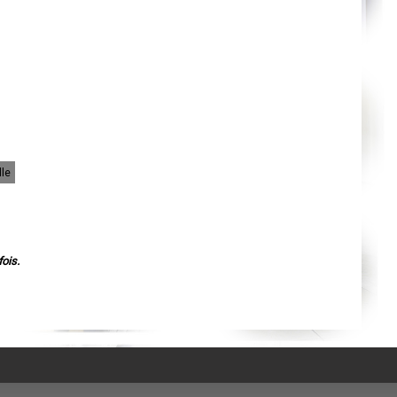
Agen
Mende
Angers
Cherbourg-Octeville
Reims
Saint-Dizier
Laval
Nancy
Verdun
Lorient
Metz
Nevers
Lille
lle
Beauvais
Alençon
Calais
Clermont-Ferrand
Pau
Tarbes
Perpignan
ois.
Strasbourg
Mulhouse
Lyon
Vesoul
Chalon-sur-Saône
Le Mans
Chambéry
Annecy
Paris
Le Havre