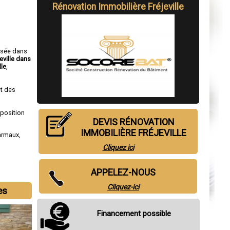
Rénovation Immobilière Fréjeville
isée dans
eville dans
lle
,
t des
sposition
DEVIS RÉNOVATION
IMMOBILIÈRE FRÉJEVILLE
armaux
,
Cliquez ici
APPELEZ-NOUS
Cliquez-ici
es
Financement possible