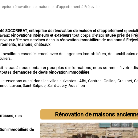
treprise rénovation de maison et d'appartement à Fréjeville
été SOCOREBAT
,
entreprise de rénovation de maison et d'appartement
spécial
travaux
rénovations intérieurs et extérieurs
tout corps d'etats
située près de Fréj
rn
vous offre ses
services
dans la
rénovation immobilière
de
maisons à Fréjevi
rtements
,
manoirs
,
châteaux
.
 travaillons essentiellement avec des agences immobilières, des
architectes
e
culiers.
sitez pas à nous contacter pour plus d'informations, nous sommes à votre di
 toutes
demandes de devis rénovation immobilière
.
intervenons aussi dans les villes suivantes :
Albi
,
Castres
,
Gaillac
,
Graulhet
,
C
amet
,
Lavaur
,
Saint-Sulpice
,
Saint-Juéry
,
Aussillon
Rénovation de maisons ancienn
errasses
, des
tion immobilière de