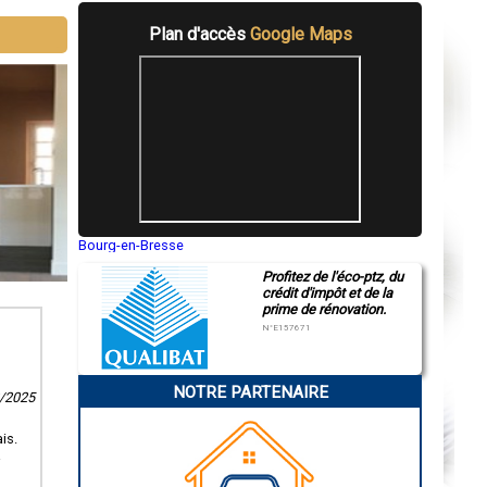
Plan d'accès
Google Maps
Bourg-en-Bresse
Saint-Quentin
Profitez de l'éco-ptz, du
Montluçon
crédit d'impôt et de la
Manosque
prime de rénovation.
Gap
Nice
N°E157671
Annonay
Charleville-Mézières
Pamiers
NOTRE PARTENAIRE
Troyes
2/2025
Narbonne
Rodez
is.
Marseille
a
Caen
Aurillac