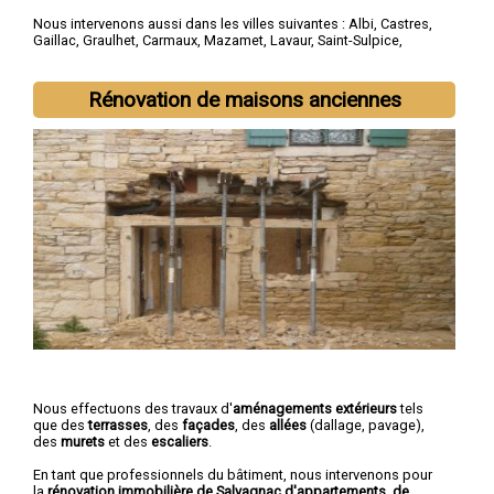
Nous intervenons aussi dans les villes suivantes :
Albi
,
Castres
,
Gaillac
,
Graulhet
,
Carmaux
,
Mazamet
,
Lavaur
,
Saint-Sulpice
,
Saint-Juéry
,
Aussillon
Rénovation de maisons anciennes
Nous effectuons des travaux d'
aménagements extérieurs
tels
que des
terrasses
, des
façades
, des
allées
(dallage, pavage),
des
murets
et des
escaliers
.
En tant que professionnels du bâtiment, nous intervenons pour
la
rénovation immobilière de Salvagnac d'appartements, de