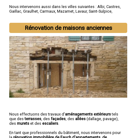
Nous intervenons aussi dans les villes suivantes :
Albi
,
Castres
,
Gaillac
,
Graulhet
,
Carmaux
,
Mazamet
,
Lavaur
,
Saint-Sulpice
,
Saint-Juéry
,
Aussillon
Rénovation de maisons anciennes
Nous effectuons des travaux d'
aménagements extérieurs
tels
que des
terrasses
, des
façades
, des
allées
(dallage, pavage),
des
murets
et des
escaliers
.
En tant que professionnels du bâtiment, nous intervenons pour
la
rénovation immobilière de Fauch d'appartements, de