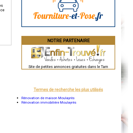
Angoulême
La Rochelle
es
Bourges
ace
Brive-la-Gaillarde
Dijon
Saint-Brieuc
Guéret
Périgueux
Besançon
NOTRE PARTENAIRE
Valence
Évreux
Chartres
Brest
Nîmes
Toulouse
Site de petites annonces gratuites dans le Tarn
Auch
Bordeaux
Montpellier
Rennes
Châteauroux
Termes de recherche les plus utilisés
Tours
Grenoble
Rénovation de maison Moulayrès
Dole
Rénovation immobilière Moulayrès
Mont-de-Marsan
Blois
Saint-Étienne
Le Puy-en-Velay
Nantes
Orléans
Cahors