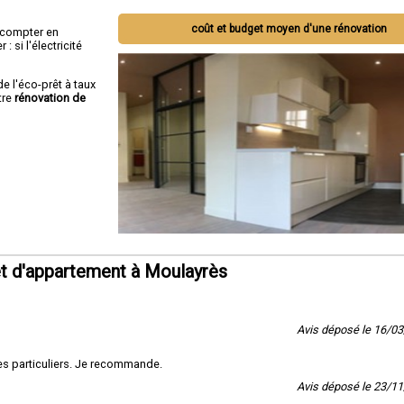
coût et budget moyen d'une rénovation
ut compter en
 si l'électricité
de l'éco-prêt à taux
tre
rénovation de
t d'appartement à Moulayrès
Avis déposé le 16/0
es particuliers. Je recommande.
Avis déposé le 23/1