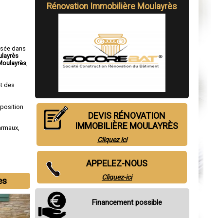
Rénovation Immobilière Moulayrès
isée dans
ulayrès
Moulayrès
,
t des
sposition
DEVIS RÉNOVATION
IMMOBILIÈRE MOULAYRÈS
armaux
,
Cliquez ici
APPELEZ-NOUS
Cliquez-ici
es
Financement possible