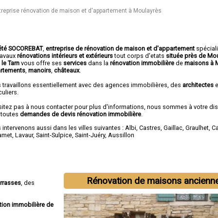
treprise rénovation de maison et d'appartement à Moulayrès
été SOCOREBAT
,
entreprise de rénovation de maison et d'appartement
spécial
travaux
rénovations intérieurs et extérieurs
tout corps d'etats
située près de Mo
 le Tarn
vous offre ses
services
dans la
rénovation immobilière
de
maisons à 
rtements
,
manoirs
,
châteaux
.
 travaillons essentiellement avec des agences immobilières, des
architectes
e
culiers.
sitez pas à nous contacter pour plus d'informations, nous sommes à votre di
 toutes
demandes de devis rénovation immobilière
.
intervenons aussi dans les villes suivantes :
Albi
,
Castres
,
Gaillac
,
Graulhet
,
C
amet
,
Lavaur
,
Saint-Sulpice
,
Saint-Juéry
,
Aussillon
Rénovation de maisons ancienn
errasses
, des
tion immobilière de