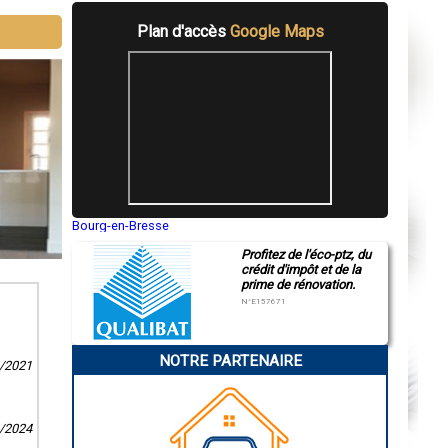
Plan d'accès
Google Maps
Bourg-en-Bresse
Saint-Quentin
Profitez de l'éco-ptz, du
Montluçon
crédit d'impôt et de la
Manosque
prime de rénovation.
Gap
Nice
N°E157671
Annonay
Charleville-Mézières
Pamiers
NOTRE PARTENAIRE
Troyes
3/2021
Narbonne
Rodez
Marseille
Caen
1/2024
Aurillac