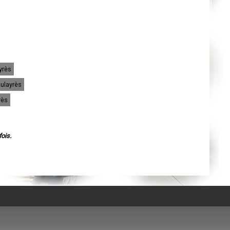
Agen
Mende
Angers
Cherbourg-Octeville
Reims
Saint-Dizier
Laval
Nancy
Verdun
yrès
Lorient
Metz
ulayrès
Nevers
Lille
rès
Beauvais
Alençon
Calais
Clermont-Ferrand
Pau
ois.
Tarbes
Perpignan
Strasbourg
Mulhouse
Lyon
Vesoul
Chalon-sur-Saône
Le Mans
Chambéry
Annecy
Paris
Le Havre